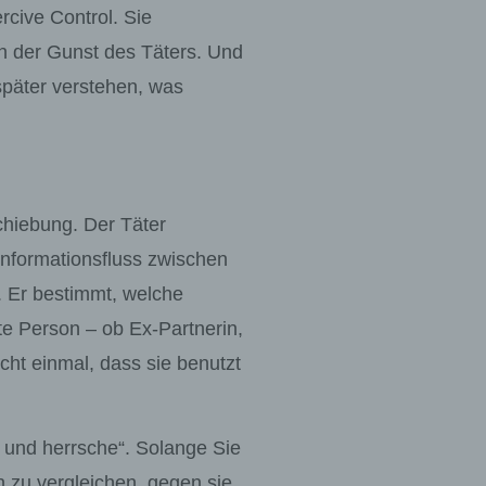
rcive Control. Sie
von der Gunst des Täters. Und
e später verstehen, was
chiebung. Der Täter
 Informationsfluss zwischen
t. Er bestimmt, welche
te Person – ob Ex-Partnerin,
icht einmal, dass sie benutzt
e und herrsche“. Solange Sie
on zu vergleichen, gegen sie