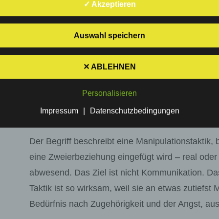
✓ Akzeptieren
Triangulation: Das unsicht
Auswahl speichern
Sie führen ein Gespräch mit Ihrem Partner. Es g
verletzt hat. Sie wollen verstanden werden, viell
✕ ABLEHNEN
Doch statt Ihnen zuzuhören, sagt er: „Meine Ex h
aufgebauscht.“ Oder: „Selbst deine Schwester fin
Personalisieren
Plötzlich verteidigen Sie sich nicht mehr gegen s
Impressum
|
Datenschutzbedingungen
verteidigen sich gegen eine unsichtbare Jury. Das
Der Begriff beschreibt eine Manipulationstaktik, b
eine Zweierbeziehung eingefügt wird – real ode
abwesend. Das Ziel ist nicht Kommunikation. Das 
Taktik ist so wirksam, weil sie an etwas zutiefs
Bedürfnis nach Zugehörigkeit und der Angst, au