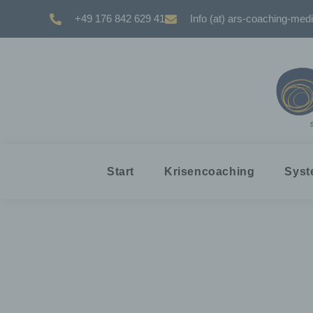
+49 176 842 629 41
Info (at) ars-coaching-medi
Start
Krisencoaching
Syst