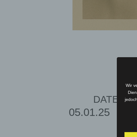
Wir v
Dien
DATE
jedoch
05.01.25