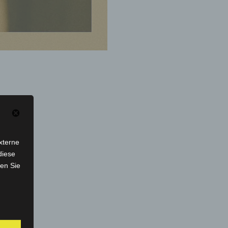
xterne
diese
sen Sie