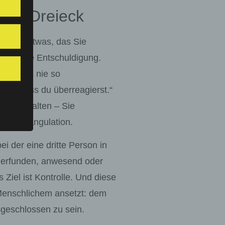
bare Dreieck
eht um etwas, das Sie
eicht eine Entschuldigung.
ätte das nie so
det, dass du überreagierst.“
ein Verhalten – Sie
 ist Triangulation.
ei der eine dritte Person in
r erfunden, anwesend oder
Ziel ist Kontrolle. Und diese
t Menschlichem ansetzt: dem
sgeschlossen zu sein.